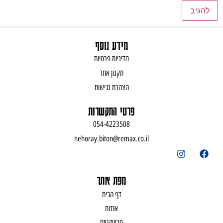
מידע נוסף
מדיניות פרטיות
תקנון אתר
הצהרת נגישות
פרטי התקשרות
054-4223508
nehoray.biton@remax.co.il
מפת אתר
דף הבית
אודות
פרוייקטים