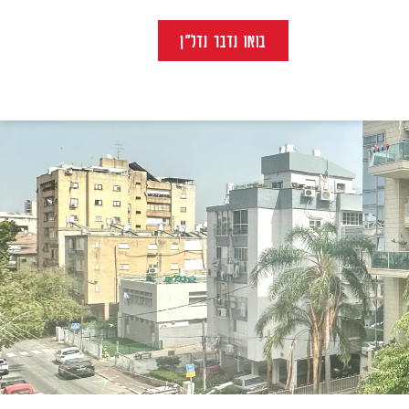
בואו נדבר נדל״ן