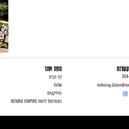
קשרות
מפת אתר
054
דף הבית
nehoray.biton@rem
אודות
פרוייקטים
הצטרפות לרשת REMAX EMPIRE