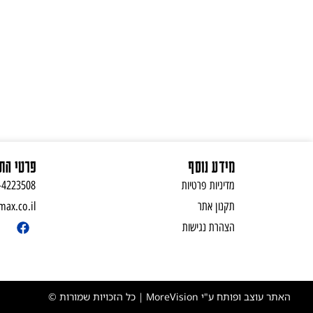
מידע נוסף
פרטי הת
מדיניות פרטיות
-4223508
תקנון אתר
ax.co.il
הצהרת נגישות
האתר עוצב ופותח ע"י MoreVision | כל הזכויות שמורות ©