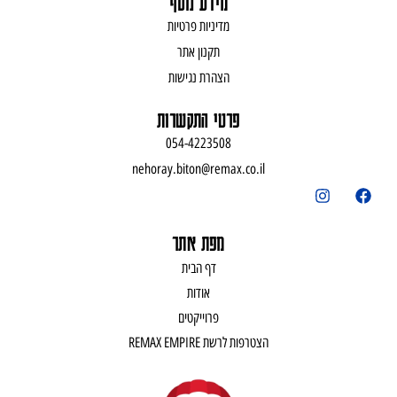
מידע נוסף
מדיניות פרטיות
תקנון אתר
הצהרת נגישות
פרטי התקשרות
054-4223508
nehoray.biton@remax.co.il
מפת אתר
דף הבית
אודות
פרוייקטים
הצטרפות לרשת REMAX EMPIRE