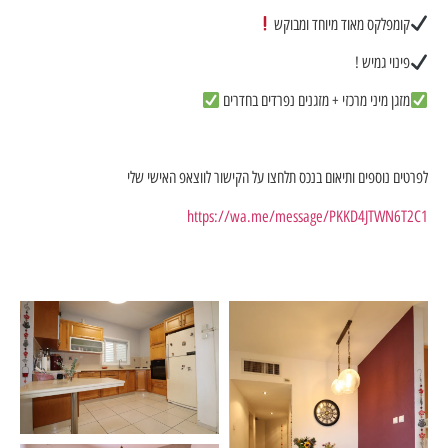
קומפלקס מאוד מיוחד ומבוקש
פינוי גמיש !
מזגן מיני מרכזי + מזגנים נפרדים בחדרים
לפרטים נוספים ותיאום בנכס תלחצו על הקישור לווצאפ האישי שלי
https://wa.me/message/PKKD4JTWN6T2C1