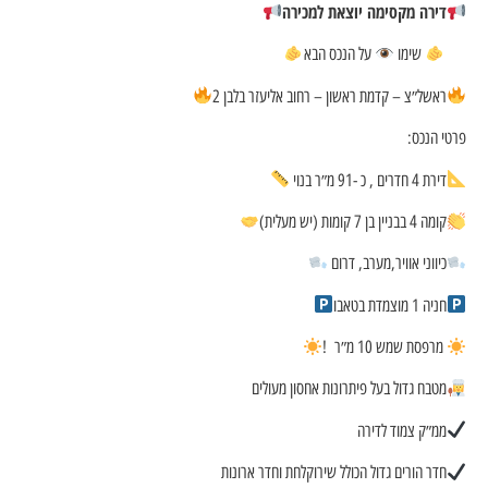
דירה מקסימה יוצאת למכירה
שימו
על הנכס הבא
ראשל״צ – קדמת ראשון – רחוב אליעזר בלבן 2
פרטי הנכס:
דירת 4 חדרים , כ -91 מ״ר בנוי
קומה 4 בבניין בן 7 קומות (יש מעלית)
כיווני אוויר,מערב, דרום
חניה 1 מוצמדת בטאבו
מרפסת שמש 10 מ״ר !
מטבח גדול בעל פיתרונות אחסון מעולים
ממ״ק צמוד לדירה
חדר הורים גדול הכולל שירוקלחת וחדר ארונות